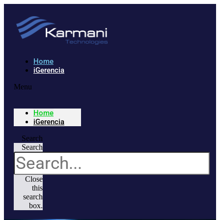
Home
iGerencia
Menu
Home
iGerencia
Search
Search
Close
this
search
box.