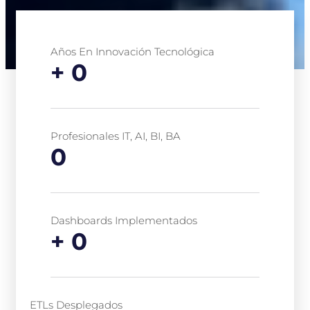
Años En Innovación Tecnológica
+
0
Profesionales IT, AI, BI, BA
0
Dashboards Implementados
+
0
ETLs Desplegados