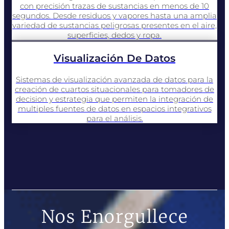
con precisión trazas de sustancias en menos de 10
segundos. Desde residuos y vapores hasta una amplia
variedad de sustancias peligrosas presentes en el aire,
superficies, dedos y ropa.
Visualización De Datos
Sistemas de visualización avanzada de datos para la
creación de cuartos situacionales para tomadores de
decision y estrategia que permiten la integración de
multiples fuentes de datos en espacios integrativos
para el análisis.
Nos Enorgullece