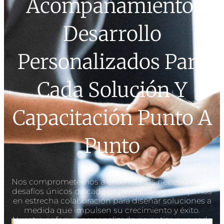
Acompañamiento,
Desarrollo
Personalizados Para
Cada Solución Y
Capacitación Punto A
Punto
Nos comprometemos a entender las necesidades y
desafíos únicos de cada organización, y trabajamos
en estrecha colaboración para diseñar soluciones a
medida que impulsen su crecimiento y éxito.
Nuestro enfoque personalizado garantiza que cada