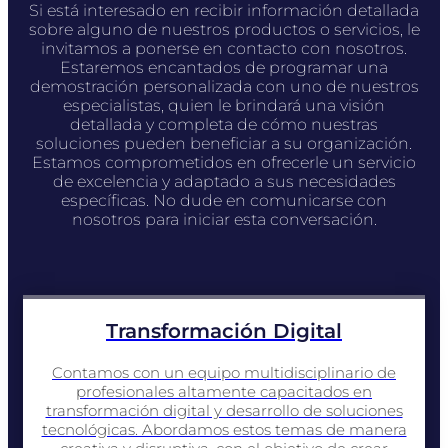
Si está interesado en recibir información detallada
sobre alguno de nuestros productos o servicios, le
invitamos a ponerse en contacto con nosotros.
Estaremos encantados de programar una
demostración personalizada con uno de nuestros
especialistas, quien le brindará una visión
detallada y completa de cómo nuestras
soluciones pueden beneficiar a su organización.
Estamos comprometidos en ofrecerle un servicio
de excelencia y adaptado a sus necesidades
específicas. No dude en comunicarse con
nosotros para iniciar esta conversación.
Transformación Digital
Contamos con un equipo multidisciplinario de
profesionales altamente capacitados en
transformación digital y desarrollo de soluciones
tecnológicas. Abordamos estos temas de manera